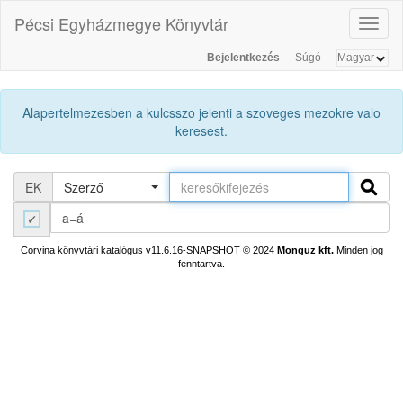
Pécsi Egyházmegye Könyvtár
Toggl
naviga
Bejelentkezés
Súgó
Alapertelmezesben a kulcsszo jelenti a szoveges mezokre valo
keresest.
EK
Szerző
a=á
Corvina könyvtári katalógus v11.6.16-SNAPSHOT
© 2024
Monguz kft.
Minden jog
fenntartva.