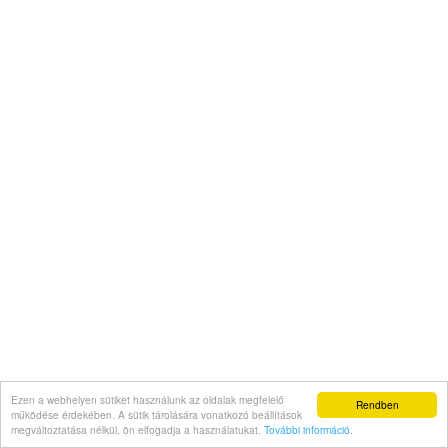
Ezen a webhelyen sütiket használunk az oldalak megfelelő
Rendben
működése érdekében. A sütik tárolására vonatkozó beállítások
megváltoztatása nélkül, ön elfogadja a használatukat.
További információ
.